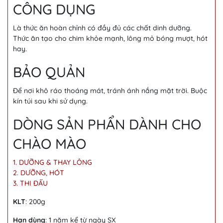
CÔNG DỤNG
Là thức ăn hoàn chỉnh có đầy đủ các chất dinh dưỡng.
Thức ăn tạo cho chim khỏe mạnh, lông mỏ bóng mượt, hót
hay.
BẢO QUẢN
Để nơi khô ráo thoáng mát, tránh ánh nắng mặt trời. Buộc
kín túi sau khi sử dụng.
DÒNG SẢN PHẨN DÀNH CHO
CHÀO MÀO
1. DƯỠNG & THAY LÔNG
2. DƯỠNG, HÓT
3. THI ĐẤU
KLT
: 200g
Hạn dùng
: 1 năm kể từ ngày SX