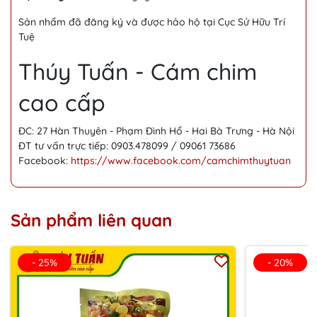
Sản nhẩm đã đăng ký và được hảo hộ tại Cục Sử Hữu Trí
Tuệ
Thúy Tuấn - Cám chim
cao cấp
ĐC: 27 Hàn Thuyên - Phạm Đình Hổ - Hai Bà Trưng - Hà Nội
ĐT tư vấn trực tiếp: 0903.478099 / 09061 73686
Facebook:
https://www.facebook.com/camchimthuytuan
Sản phẩm liên quan
- 25%
- 20%