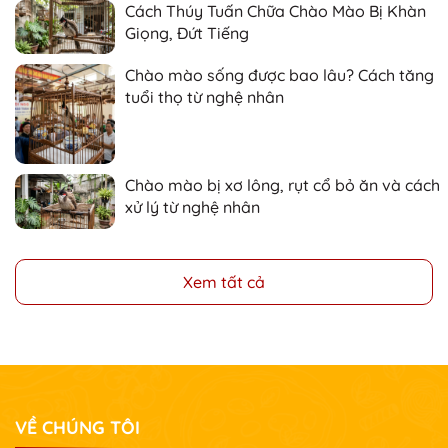
Cách Thúy Tuấn Chữa Chào Mào Bị Khàn
Giọng, Đứt Tiếng
Chào mào sống được bao lâu? Cách tăng
tuổi thọ từ nghệ nhân
Chào mào bị xơ lông, rụt cổ bỏ ăn và cách
xử lý từ nghệ nhân
Xem tất cả
VỀ CHÚNG TÔI