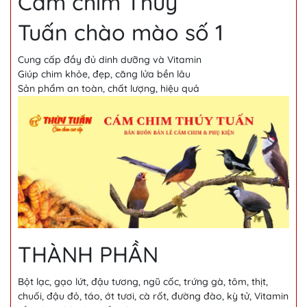
Cám chim Thúy
Tuấn chào mào số 1
Cung cấp đầy đủ dinh dưỡng và Vitamin
Giúp chim khỏe, đẹp, căng lửa bền lâu
Sản phẩm an toàn, chất lượng, hiệu quả
THÀNH PHẦN
Bột lạc, gạo lứt, đậu tương, ngũ cốc, trứng gà, tôm, thịt,
chuối, đậu đỏ, táo, ớt tươi, cà rốt, đường đào, kỳ tử, Vitamin