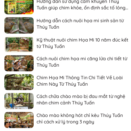
Hướng dẫn sử dụng cám khuyên Thúy
Tuấn giúp chim khỏe, ổn định sắc tố lông
và nhanh căng lửa
Hướng dẫn cách nuôi họa mi sinh sản từ
Thúy Tuấn
Kỹ thuật nuôi chim Họa Mi 10 năm đúc kết
từ Thúy Tuấn
Cách nuôi chim họa mi căng lửa chi tiết từ
Thúy Tuấn
Chim Họa Mi Thông Tin Chi Tiết Về Loài
Chim Này Từ Thúy Tuấn
Cách chữa chào mào bị đau mắt từ nghệ
nhân chim cảnh Thúy Tuấn
Chào mào không hót chỉ kêu Thúy Tuấn
chỉ cách xử lý trong 3 ngày