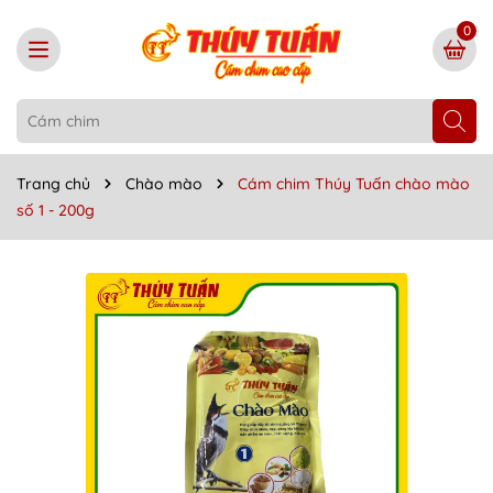
0
Trang chủ
Chào mào
Cám chim Thúy Tuấn chào mào
số 1 - 200g