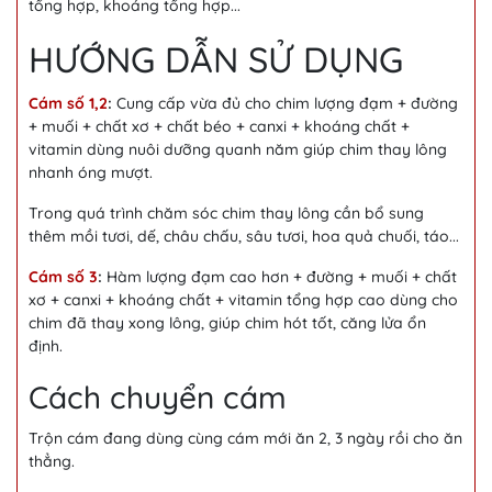
tổng hợp, khoáng tổng hợp...
HƯỚNG DẪN SỬ DỤNG
Cám số 1,2
:
Cung cấp vừa đủ cho chim lượng đạm + đường
+ muối + chất xơ + chất béo + canxi + khoáng chất +
vitamin dùng nuôi dưỡng quanh năm giúp chim thay lông
nhanh óng mượt.
Trong quá trình chăm sóc chim thay lông cần bổ sung
thêm mồi tươi, dế, châu chấu, sâu tươi, hoa quả chuối, táo...
Cám số 3
:
Hàm lượng đạm cao hơn + đường + muối + chất
xơ + canxi + khoáng chất + vitamin tổng hợp cao dùng cho
chim đã thay xong lông, giúp chim hót tốt, căng lửa ổn
định.
Cách chuyển cám
Trộn cám đang dùng cùng cám mới ăn 2, 3 ngày rồi cho ăn
thẳng.