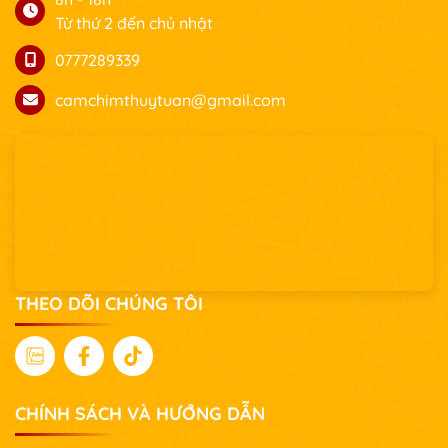
Từ thứ 2 đến chủ nhật
0777289339
camchimthuytuan@gmail.com
THEO DÕI CHÚNG TÔI
CHÍNH SÁCH VÀ HƯỚNG DẪN