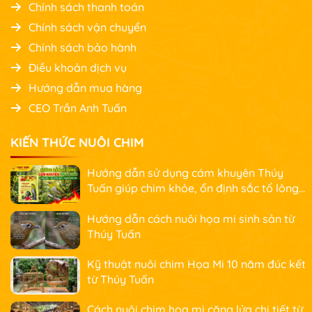
Chính sách thanh toán
Chính sách vận chuyển
Chính sách bảo hành
Điều khoản dịch vụ
Hướng dẫn mua hàng
CEO Trần Anh Tuấn
KIẾN THỨC NUÔI CHIM
Hướng dẫn sử dụng cám khuyên Thúy
Tuấn giúp chim khỏe, ổn định sắc tố lông
và nhanh căng lửa
Hướng dẫn cách nuôi họa mi sinh sản từ
Thúy Tuấn
Kỹ thuật nuôi chim Họa Mi 10 năm đúc kết
từ Thúy Tuấn
Cách nuôi chim họa mi căng lửa chi tiết từ