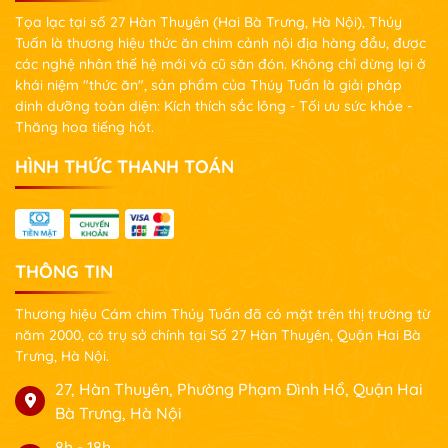
Tọa lạc tại số 27 Hàn Thuyên (Hai Bà Trưng, Hà Nội), Thúy
Tuấn là thương hiệu thức ăn chim cảnh nội địa hàng đầu, được
các nghệ nhân thế hệ mới và cũ săn đón. Không chỉ dừng lại ở
khái niệm "thức ăn", sản phẩm của Thúy Tuấn là giải pháp
dinh dưỡng toàn diện: Kích thích sắc lông - Tối ưu sức khỏe -
Thăng hoa tiếng hót.
HÌNH THỨC THANH TOÁN
THÔNG TIN
Thương hiệu Cám chim Thúy Tuấn đã có mặt trên thị trường từ
năm 2000, có trụ sở chính tại Số 27 Hàn Thuyên, Quận Hai Bà
Trưng, Hà Nội.
27, Hàn Thuyên, Phường Phạm Đình Hổ, Quận Hai
Bà Trưng, Hà Nội
8h - 18h