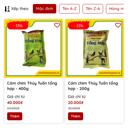
Mặc định
Tên A-Z
Tên Z-A
Hàng mới
Xếp theo:
- 33%
- 33%
Cám chim Thúy Tuấn tổng
Cám chim Thúy Tuấn tổng
hợp - 400g
hợp - 200g
Giá chỉ từ
Giá chỉ từ
40.000₫
20.000₫
60.000₫
30.000₫
Thêm
Thêm