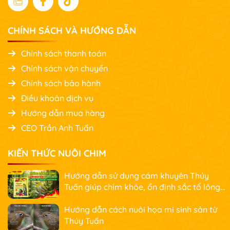
CHÍNH SÁCH VÀ HƯỚNG DẪN
Chính sách thanh toán
Chính sách vận chuyển
Chính sách bảo hành
Điều khoản dịch vụ
Hướng dẫn mua hàng
CEO Trần Anh Tuấn
KIẾN THỨC NUÔI CHIM
Hướng dẫn sử dụng cám khuyên Thúy
Tuấn giúp chim khỏe, ổn định sắc tố lông
và nhanh căng lửa
Hướng dẫn cách nuôi họa mi sinh sản từ
Thúy Tuấn