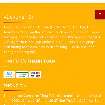
VỀ CHÚNG TÔI
Tọa lạc tại số 27 Hàn Thuyên (Hai Bà Trưng, Hà Nội), Thúy
Tuấn là thương hiệu thức ăn chim cảnh nội địa hàng đầu, được
các nghệ nhân thế hệ mới và cũ săn đón. Không chỉ dừng lại ở
khái niệm "thức ăn", sản phẩm của Thúy Tuấn là giải pháp
dinh dưỡng toàn diện: Kích thích sắc lông - Tối ưu sức khỏe -
Thăng hoa tiếng hót.
HÌNH THỨC THANH TOÁN
THÔNG TIN
Thương hiệu Cám chim Thúy Tuấn đã có mặt trên thị trường từ
năm 2000, có trụ sở chính tại Số 27 Hàn Thuyên, Quận Hai Bà