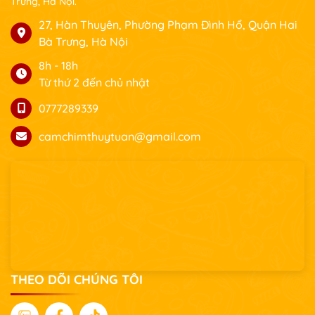
Trưng, Hà Nội.
27, Hàn Thuyên, Phường Phạm Đình Hổ, Quận Hai
Bà Trưng, Hà Nội
8h - 18h
Từ thứ 2 đến chủ nhật
0777289339
camchimthuytuan@gmail.com
THEO DÕI CHÚNG TÔI