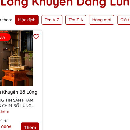
Lồng Khuyên Dáng Lùn
Mặc định
Tên A-Z
Tên Z-A
Hàng mới
Giá 
 theo:
18%
 Khuyên Bố Lủng
G TIN SẢN PHẨM:
 CHIM BỐ LỦNG
liệu cao cấp:
thêm
rúc chọn lọc đã qua
hỉ từ
kỹ càng,...
0.000₫
Thêm