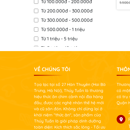
Từ 100.000đ - 200.000đ
5.500.
Từ 200.000đ - 300.000đ
Từ 300.000đ - 500.000đ
Từ 500.000đ - 1 triệu
Từ 1 triệu - 5 triệu
Từ 5 triệu - 10 triệu
Từ 10 triệu - 20 triệu
Từ 20 triệu - 30 triệu
VỀ CHÚNG TÔI
THÔN
Trên 30 triệu
Tọa lạc tại số 27 Hàn Thuyên (Hai Bà
Thương
Trưng, Hà Nội), Thúy Tuấn là thương
có mặt
hiệu thức ăn chim cảnh nội địa hàng
có trụ
đầu, được các nghệ nhân thế hệ mới
Quận H
và cũ săn đón. Không chỉ dừng lại ở
khái niệm "thức ăn", sản phẩm của
Thúy Tuấn là giải pháp dinh dưỡng
toàn diện: Kích thích sắc lông - Tối ưu