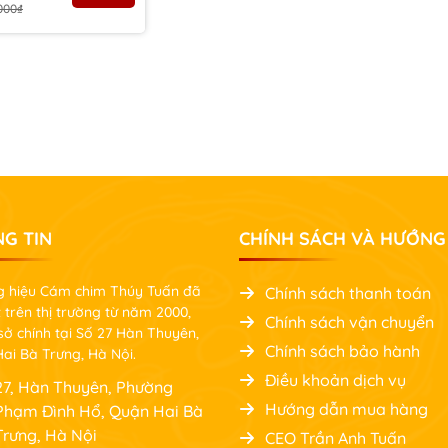
000₫
G TIN
CHÍNH SÁCH VÀ HƯỚNG
 hiệu Cám chim Thúy Tuấn đã
Chính sách thanh toán
 trên thị trường từ năm 2000,
Chính sách vận chuyển
 sở chính tại Số 27 Hàn Thuyên,
Chính sách bảo hành
ai Bà Trưng, Hà Nội.
Điều khoản dịch vụ
27, Hàn Thuyên, Phường
Hướng dẫn mua hàng
Phạm Đình Hổ, Quận Hai Bà
Trưng, Hà Nội
CEO Trần Anh Tuấn