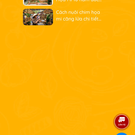
kết từ Thúy Tuấn
Cách nuôi chim họa
mi căng lửa chi tiết
từ Thúy Tuấn