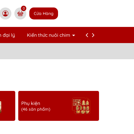
0
Cửa Hàng
 đại lý
Kiến thức nuôi chim
Liên hệ
Phụ kiện
(46 sản phẩm)