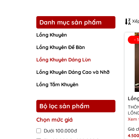
Danh mục sản phẩm
Xếp
Lồng Khuyên
- 
Lồng Khuyên Để Bàn
Lồng Khuyên Dáng Lùn
Lồng Khuyên Dáng Cao và Nhỡ
Lồng Tắm Khuyên
Lồng
Bộ lọc sản phẩm
THÔN
LỒNG
Chọn mức giá
Chất 
Xem 
Tre/t
Giá c
Dưới 100.000đ
xử lý 
4.50