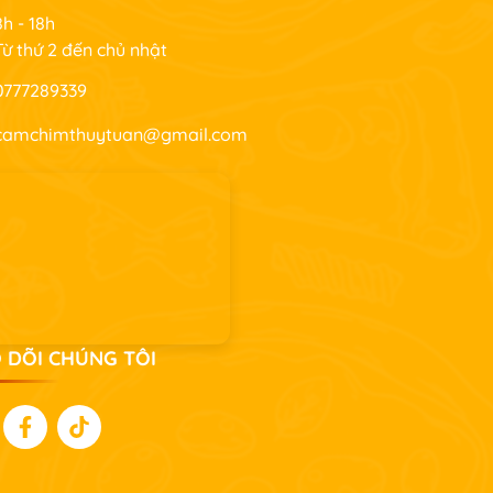
8h - 18h
Từ thứ 2 đến chủ nhật
0777289339
camchimthuytuan@gmail.com
 DÕI CHÚNG TÔI