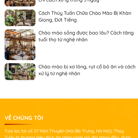
Cách Thúy Tuấn Chữa Chào Mào Bị Khàn
Giọng, Đứt Tiếng
Chào mào sống được bao lâu? Cách tăng
tuổi thọ từ nghệ nhân
Chào mào bị xơ lông, rụt cổ bỏ ăn và cách
xử lý từ nghệ nhân
VỀ CHÚNG TÔI
Tọa lạc tại số 27 Hàn Thuyên (Hai Bà Trưng, Hà Nội), Thúy
Tuấn là thương hiệu thức ăn chim cảnh nội địa hàng đầu, được