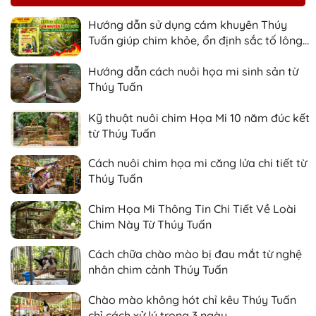
Hướng dẫn sử dụng cám khuyên Thúy
Tuấn giúp chim khỏe, ổn định sắc tố lông
và nhanh căng lửa
Hướng dẫn cách nuôi họa mi sinh sản từ
Thúy Tuấn
Kỹ thuật nuôi chim Họa Mi 10 năm đúc kết
từ Thúy Tuấn
Cách nuôi chim họa mi căng lửa chi tiết từ
Thúy Tuấn
Chim Họa Mi Thông Tin Chi Tiết Về Loài
Chim Này Từ Thúy Tuấn
Cách chữa chào mào bị đau mắt từ nghệ
nhân chim cảnh Thúy Tuấn
Chào mào không hót chỉ kêu Thúy Tuấn
chỉ cách xử lý trong 3 ngày