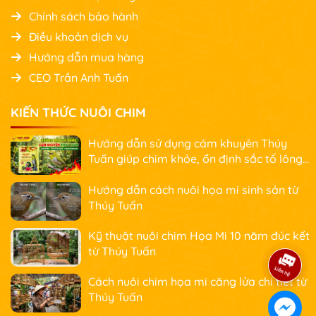
Chính sách bảo hành
Điều khoản dịch vụ
Hướng dẫn mua hàng
CEO Trần Anh Tuấn
KIẾN THỨC NUÔI CHIM
Hướng dẫn sử dụng cám khuyên Thúy
Tuấn giúp chim khỏe, ổn định sắc tố lông
và nhanh căng lửa
Hướng dẫn cách nuôi họa mi sinh sản từ
Thúy Tuấn
Kỹ thuật nuôi chim Họa Mi 10 năm đúc kết
từ Thúy Tuấn
Cách nuôi chim họa mi căng lửa chi tiết từ
Thúy Tuấn