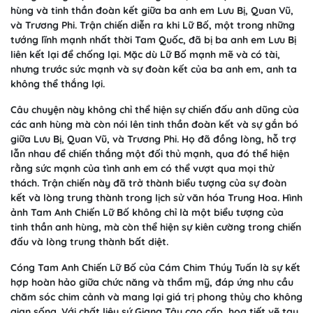
hùng và tinh thần đoàn kết giữa ba anh em Lưu Bị, Quan Vũ,
và Trương Phi. Trận chiến diễn ra khi Lữ Bố, một trong những
tướng lĩnh mạnh nhất thời Tam Quốc, đã bị ba anh em Lưu Bị
liên kết lại để chống lại. Mặc dù Lữ Bố mạnh mẽ và có tài,
nhưng trước sức mạnh và sự đoàn kết của ba anh em, anh ta
không thể thắng lợi.
Câu chuyện này không chỉ thể hiện sự chiến đấu anh dũng của
các anh hùng mà còn nói lên tinh thần đoàn kết và sự gắn bó
giữa Lưu Bị, Quan Vũ, và Trương Phi. Họ đã đồng lòng, hỗ trợ
lẫn nhau để chiến thắng một đối thủ mạnh, qua đó thể hiện
rằng sức mạnh của tình anh em có thể vượt qua mọi thử
thách. Trận chiến này đã trở thành biểu tượng của sự đoàn
kết và lòng trung thành trong lịch sử văn hóa Trung Hoa. Hình
ảnh Tam Anh Chiến Lữ Bố không chỉ là một biểu tượng của
tinh thần anh hùng, mà còn thể hiện sự kiên cường trong chiến
đấu và lòng trung thành bất diệt.
Cóng Tam Anh Chiến Lữ Bố của Cám Chim Thúy Tuấn là sự kết
hợp hoàn hảo giữa chức năng và thẩm mỹ, đáp ứng nhu cầu
chăm sóc chim cảnh và mang lại giá trị phong thủy cho không
gian sống. Với chất liệu sứ Giang Tây cao cấp, họa tiết vẽ tay