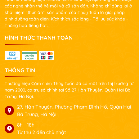
các nghệ nhân thế hệ mới và cũ săn đón. Không chỉ dừng lại ở
khái niệm "thức ăn", sản phẩm của Thúy Tuấn là giải pháp
dinh dưỡng toàn diện: Kích thích sắc lông - Tối ưu sức khỏe -
Thăng hoa tiếng hót.
HÌNH THỨC THANH TOÁN
THÔNG TIN
Thương hiệu Cám chim Thúy Tuấn đã có mặt trên thị trường từ
năm 2000, có trụ sở chính tại Số 27 Hàn Thuyên, Quận Hai Bà
Trưng, Hà Nội.
27, Hàn Thuyên, Phường Phạm Đình Hổ, Quận Hai
Bà Trưng, Hà Nội
8h - 18h
Từ thứ 2 đến chủ nhật