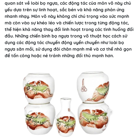
quan sát về loài bọ ngựa, các động tác của môn võ này chủ
yếu dựa trên sự linh hoạt, sắc bén và khả năng phản ứng
nhanh nhạy. Môn võ này không chỉ chú trọng vào sức mạnh
mà còn vào sự khéo léo và chiến lược trong từng động tác,
thể hiện khả năng thay đổi linh hoạt trong các tình huống đối
đầu. Những chiến binh bọ ngựa trong võ thuật học cách sử
dụng các động tác chuyển động uyển chuyển như loài bọ
ngựa săn mồi, sử dụng đôi chân mạnh mẽ và cơ thể nhỏ gọn
để tấn công hoặc né tránh những đối thủ mạnh hơn.