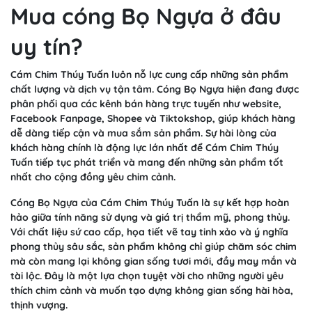
Mua cóng Bọ Ngựa ở đâu
uy tín?
Cám Chim Thúy Tuấn luôn nỗ lực cung cấp những sản phẩm
chất lượng và dịch vụ tận tâm. Cóng Bọ Ngựa hiện đang được
phân phối qua các kênh bán hàng trực tuyến như website,
Facebook Fanpage, Shopee và Tiktokshop, giúp khách hàng
dễ dàng tiếp cận và mua sắm sản phẩm. Sự hài lòng của
khách hàng chính là động lực lớn nhất để Cám Chim Thúy
Tuấn tiếp tục phát triển và mang đến những sản phẩm tốt
nhất cho cộng đồng yêu chim cảnh.
Cóng Bọ Ngựa của Cám Chim Thúy Tuấn là sự kết hợp hoàn
hảo giữa tính năng sử dụng và giá trị thẩm mỹ, phong thủy.
Với chất liệu sứ cao cấp, họa tiết vẽ tay tinh xảo và ý nghĩa
phong thủy sâu sắc, sản phẩm không chỉ giúp chăm sóc chim
mà còn mang lại không gian sống tươi mới, đầy may mắn và
tài lộc. Đây là một lựa chọn tuyệt vời cho những người yêu
thích chim cảnh và muốn tạo dựng không gian sống hài hòa,
thịnh vượng.