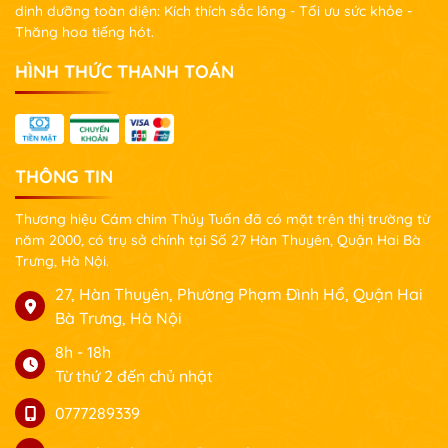
dinh dưỡng toàn diện: Kích thích sắc lông - Tối ưu sức khỏe -
Thăng hoa tiếng hót.
HÌNH THỨC THANH TOÁN
THÔNG TIN
Thương hiệu Cám chim Thúy Tuấn đã có mặt trên thị trường từ
năm 2000, có trụ sở chính tại Số 27 Hàn Thuyên, Quận Hai Bà
Trưng, Hà Nội.
27, Hàn Thuyên, Phường Phạm Đình Hổ, Quận Hai
Bà Trưng, Hà Nội
8h - 18h
Từ thứ 2 đến chủ nhật
0777289339