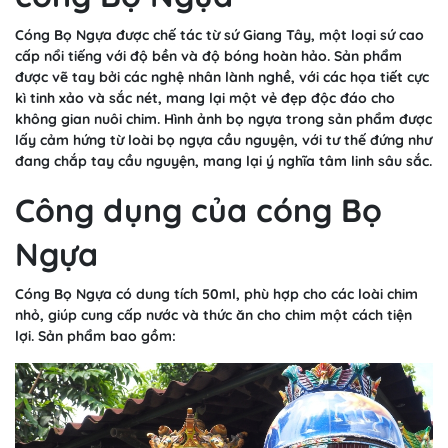
Cóng Bọ Ngựa được chế tác từ sứ Giang Tây, một loại sứ cao
cấp nổi tiếng với độ bền và độ bóng hoàn hảo. Sản phẩm
được vẽ tay bởi các nghệ nhân lành nghề, với các họa tiết cực
kì tinh xảo và sắc nét, mang lại một vẻ đẹp độc đáo cho
không gian nuôi chim. Hình ảnh bọ ngựa trong sản phẩm được
lấy cảm hứng từ loài bọ ngựa cầu nguyện, với tư thế đứng như
đang chắp tay cầu nguyện, mang lại ý nghĩa tâm linh sâu sắc.
Công dụng của cóng Bọ
Ngựa
Cóng Bọ Ngựa có dung tích 50ml, phù hợp cho các loài chim
nhỏ, giúp cung cấp nước và thức ăn cho chim một cách tiện
lợi. Sản phẩm bao gồm: