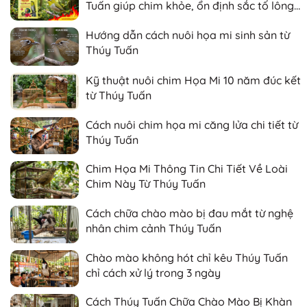
Tuấn giúp chim khỏe, ổn định sắc tố lông
và nhanh căng lửa
Hướng dẫn cách nuôi họa mi sinh sản từ
Thúy Tuấn
Kỹ thuật nuôi chim Họa Mi 10 năm đúc kết
từ Thúy Tuấn
Cách nuôi chim họa mi căng lửa chi tiết từ
Thúy Tuấn
Chim Họa Mi Thông Tin Chi Tiết Về Loài
Chim Này Từ Thúy Tuấn
Cách chữa chào mào bị đau mắt từ nghệ
nhân chim cảnh Thúy Tuấn
Chào mào không hót chỉ kêu Thúy Tuấn
chỉ cách xử lý trong 3 ngày
Cách Thúy Tuấn Chữa Chào Mào Bị Khàn