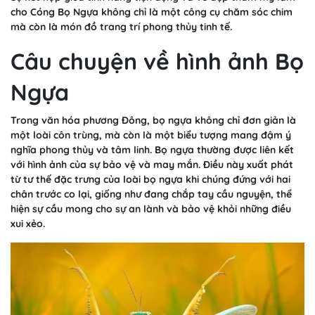
cho Cóng Bọ Ngựa không chỉ là một công cụ chăm sóc chim
mà còn là món đồ trang trí phong thủy tinh tế.
Câu chuyện về hình ảnh Bọ
Ngựa
Trong văn hóa phương Đông, bọ ngựa không chỉ đơn giản là
một loài côn trùng, mà còn là một biểu tượng mang đậm ý
nghĩa phong thủy và tâm linh. Bọ ngựa thường được liên kết
với hình ảnh của sự bảo vệ và may mắn. Điều này xuất phát
từ tư thế đặc trưng của loài bọ ngựa khi chúng đứng với hai
chân trước co lại, giống như đang chắp tay cầu nguyện, thể
hiện sự cầu mong cho sự an lành và bảo vệ khỏi những điều
xui xẻo.