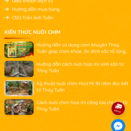
Điều khoản dịch vụ
Hướng dẫn mua hàng
CEO Trần Anh Tuấn
KIẾN THỨC NUÔI CHIM
Hướng dẫn sử dụng cám khuyên Thúy
Tuấn giúp chim khỏe, ổn định sắc tố lông
và nhanh căng lửa
Hướng dẫn cách nuôi họa mi sinh sản từ
Thúy Tuấn
Kỹ thuật nuôi chim Họa Mi 10 năm đúc kết
từ Thúy Tuấn
Cách nuôi chim họa mi căng lửa chi tiết từ
Thúy Tuấn