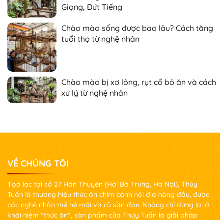
Giọng, Đứt Tiếng
Chào mào sống được bao lâu? Cách tăng
tuổi thọ từ nghệ nhân
Chào mào bị xơ lông, rụt cổ bỏ ăn và cách
xử lý từ nghệ nhân
VỀ CHÚNG TÔI
Tọa lạc tại số 27 Hàn Thuyên (Hai Bà Trưng, Hà Nội), Thúy
Tuấn là thương hiệu thức ăn chim cảnh nội địa hàng đầu, được
các nghệ nhân thế hệ mới và cũ săn đón. Không chỉ dừng lại ở
khái niệm "thức ăn", sản phẩm của Thúy Tuấn là giải pháp