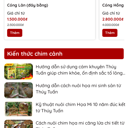
Cóng Lân (đáy bằng)
Cóng Hồng h
Giá chỉ từ
Giá chỉ từ
1.500.000₫
2.800.000₫
2.300.000₫
4.000.000₫
Thêm
Thêm
Kiến thức chim cảnh
Hướng dẫn sử dụng cám khuyên Thúy
Tuấn giúp chim khỏe, ổn định sắc tố lông
và nhanh căng lửa
Hướng dẫn cách nuôi họa mi sinh sản từ
Thúy Tuấn
Kỹ thuật nuôi chim Họa Mi 10 năm đúc kết
từ Thúy Tuấn
Cách nuôi chim họa mi căng lửa chi tiết từ