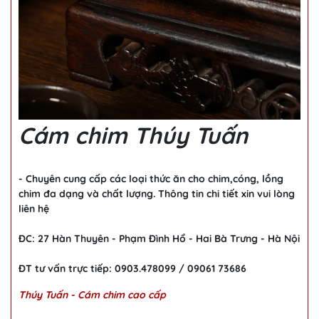
Cám chim Thúy Tuấn
- Chuyên cung cấp các loại thức ăn cho chim,cóng, lồng
chim đa dạng và chất lượng. Thông tin chi tiết xin vui lòng
liên hệ
ĐC: 27 Hàn Thuyên - Phạm Đình Hổ - Hai Bà Trưng - Hà Nội
ĐT tư vấn trực tiếp: 0903.478099 / 09061 73686
Thúy Tuấn - Cám chim cao cấp