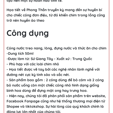
tạo nên một sự hoàn hảo tinh tế.
Họa tiết về Phong Thần truyền kỳ mang đến sự huyền bí
cho chiếc cóng đơn điệu, từ đó khiến chim trong lồng cũng
trở nên huyền ảo theo
Công dụng
Cóng nước treo nang, lòng, đựng nước và thức ăn cho chim
-Dung tích 50ml
-Được làm từ: Sứ Giang Tây - Xuất xứ : Trung Quốc
- Phù hợp với các loài chim nhỏ
- Họa tiết được vẽ tay bởi các nghệ nhân lành nghề với
đường nét cực kỳ tinh sảo và sắc nét.
- Sản phẩm bao gồm : 2 cóng dùng để bỏ cám và 2 cóng
bỏ nước uống còn một chiếc cóng nhỏ hình dạng giống
bình hoa dùng để đựng mật ong hay trưng hoa.
- Hiện nay, chúng tôi đã phân phối sản phẩm trên website,
Facebook Fanpage cũng như hệ thống thương mại điện tử
Shopee và tiktokshop. Sự hài lòng của quý khách chính là
động lực lớn nhất của chúng tôi.