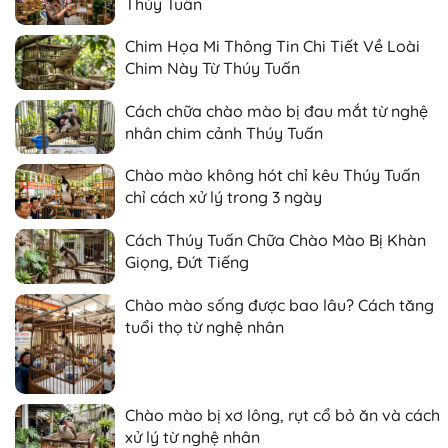
Thúy Tuấn
Chim Họa Mi Thông Tin Chi Tiết Về Loài
Chim Này Từ Thúy Tuấn
Cách chữa chào mào bị đau mắt từ nghệ
nhân chim cảnh Thúy Tuấn
Chào mào không hót chỉ kêu Thúy Tuấn
chỉ cách xử lý trong 3 ngày
Cách Thúy Tuấn Chữa Chào Mào Bị Khàn
Giọng, Đứt Tiếng
Chào mào sống được bao lâu? Cách tăng
tuổi thọ từ nghệ nhân
Chào mào bị xơ lông, rụt cổ bỏ ăn và cách
xử lý từ nghệ nhân