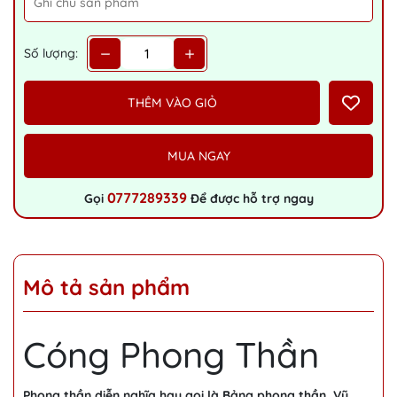
Số lượng:
THÊM VÀO GIỎ
MUA NGAY
0777289339
Gọi
Để được hỗ trợ ngay
Mô tả sản phẩm
Cóng Phong Thần
Phong thần diễn nghĩa hay gọi là Bảng phong thần, Vũ