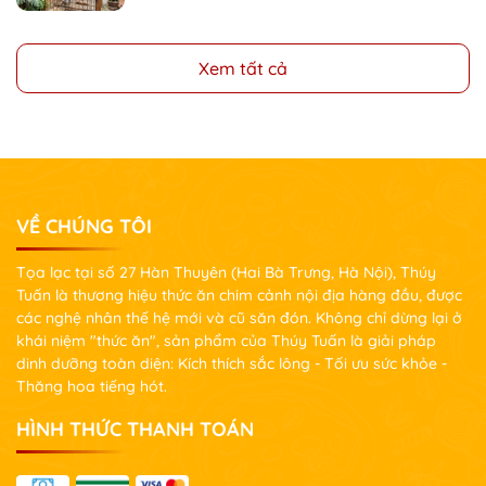
Xem tất cả
VỀ CHÚNG TÔI
Tọa lạc tại số 27 Hàn Thuyên (Hai Bà Trưng, Hà Nội), Thúy
Tuấn là thương hiệu thức ăn chim cảnh nội địa hàng đầu, được
các nghệ nhân thế hệ mới và cũ săn đón. Không chỉ dừng lại ở
khái niệm "thức ăn", sản phẩm của Thúy Tuấn là giải pháp
dinh dưỡng toàn diện: Kích thích sắc lông - Tối ưu sức khỏe -
Thăng hoa tiếng hót.
HÌNH THỨC THANH TOÁN