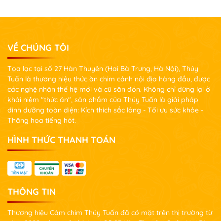
VỀ CHÚNG TÔI
Tọa lạc tại số 27 Hàn Thuyên (Hai Bà Trưng, Hà Nội), Thúy
Tuấn là thương hiệu thức ăn chim cảnh nội địa hàng đầu, được
các nghệ nhân thế hệ mới và cũ săn đón. Không chỉ dừng lại ở
khái niệm "thức ăn", sản phẩm của Thúy Tuấn là giải pháp
dinh dưỡng toàn diện: Kích thích sắc lông - Tối ưu sức khỏe -
Thăng hoa tiếng hót.
HÌNH THỨC THANH TOÁN
THÔNG TIN
Thương hiệu Cám chim Thúy Tuấn đã có mặt trên thị trường từ