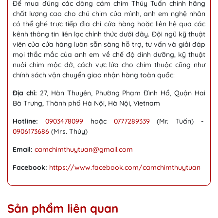
Để mua đúng các dòng cám chim Thúy Tuấn chính hãng
chất lượng cao cho chú chim của mình, anh em nghệ nhân
có thể ghé trực tiếp địa chỉ cửa hàng hoặc liên hệ qua các
kênh thông tin liên lạc chính thức dưới đây. Đội ngũ kỹ thuật
viên của cửa hàng luôn sẵn sàng hỗ trợ, tư vấn và giải đáp
mọi thắc mắc của anh em về chế độ dinh dưỡng, kỹ thuật
nuôi chim mộc dở, cách vực lửa cho chim thuộc cũng như
chính sách vận chuyển giao nhận hàng toàn quốc:
Địa chỉ:
27, Hàn Thuyên, Phường Phạm Đình Hổ, Quận Hai
Bà Trưng, Thành phố Hà Nội, Hà Nội, Vietnam
Hotline:
0903478099
hoặc
0777289339
(Mr. Tuấn) -
0906173686
(Mrs. Thúy)
Email:
camchimthuytuan@gmail.com
Facebook:
https://www.facebook.com/camchimthuytuan
Sản phẩm liên quan