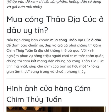
(Nhấp vào để xem chi tiết sản phẩm, hướng dẫn sử dụng
và giá bán mới nhất)
Mua cóng Thảo Địa Cúc ở
đâu uy tín?
Nếu bạn đang băn khoăn
mua cóng Thảo Địa Cúc ở đâu
để đảm bảo chuẩn sứ, đẹp và giá cả phải chăng thì Cám
Chim Thúy Tuấn là địa chỉ không thể bỏ qua. Với kinh
nghiệm phục vụ hàng triệu người chơi chim trên toàn quốc,
chúng tôi cam kết mang đến những bộ cóng Thảo Địa Cúc
tinh mỹ nhất, giúp chú chim của bạn sở hữu một "không
gian ẩm thực" sang trọng và chuẩn phong thủy.
Hình ảnh cửa hàng Cám
Chim Thúy Tuấn