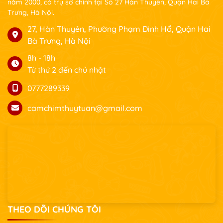
năm 2000, có trụ sở chính tại Số 27 Hàn Thuyên, Quận Hai Bà
Trưng, Hà Nội.
27, Hàn Thuyên, Phường Phạm Đình Hổ, Quận Hai
Bà Trưng, Hà Nội
8h - 18h
Từ thứ 2 đến chủ nhật
0777289339
camchimthuytuan@gmail.com
THEO DÕI CHÚNG TÔI