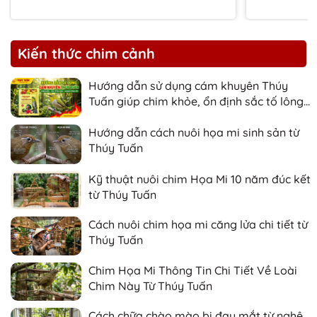
Kiến thức chim cảnh
Hướng dẫn sử dụng cám khuyên Thúy
Tuấn giúp chim khỏe, ổn định sắc tố lông
và nhanh căng lửa
Hướng dẫn cách nuôi họa mi sinh sản từ
Thúy Tuấn
Kỹ thuật nuôi chim Họa Mi 10 năm đúc kết
từ Thúy Tuấn
Cách nuôi chim họa mi căng lửa chi tiết từ
Thúy Tuấn
Chim Họa Mi Thông Tin Chi Tiết Về Loài
Chim Này Từ Thúy Tuấn
Cách chữa chào mào bị đau mắt từ nghệ