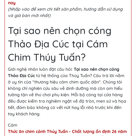
nay
(Nhấp vào để xem chi tiết sản phẩm, hướng dẫn sử dụng
và giá bán mới nhất)
Tại sao nên chọn cóng
Thảo Địa Cúc tại Cám
Chim Thúy Tuấn?
Giới nghệ nhân luôn đặt câu hỏi:
Tại sao nên chọn cóng
Thảo Địa Cúc
từ hệ thống của Thúy Tuấn? Câu trả lời nằm
ở uy tín của "thương hiệu cám chim quốc dân". Chúng tôi
không chỉ nghiên cứu sâu về dinh dưỡng mà còn am hiểu
tường tận về thú chơi phụ kiện. Mỗi bộ cóng tại cửa hàng
đều được kiểm tra nghiêm ngặt về độ tròn, men sứ và họa
tiết, đảm bảo không có vết nứt hay lỗi nhỏ trước khi đến
tay khách hàng.
Cám
Thức ăn chim cảnh Thúy Tuấn - Chất lượng ổn định 26 năm