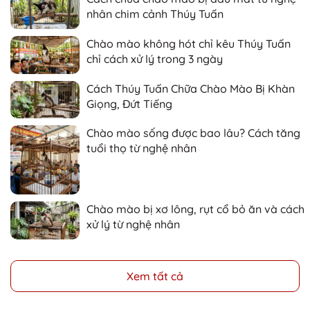
nhân chim cảnh Thúy Tuấn
Chào mào không hót chỉ kêu Thúy Tuấn
chỉ cách xử lý trong 3 ngày
Cách Thúy Tuấn Chữa Chào Mào Bị Khàn
Giọng, Đứt Tiếng
Chào mào sống được bao lâu? Cách tăng
tuổi thọ từ nghệ nhân
Chào mào bị xơ lông, rụt cổ bỏ ăn và cách
xử lý từ nghệ nhân
Xem tất cả