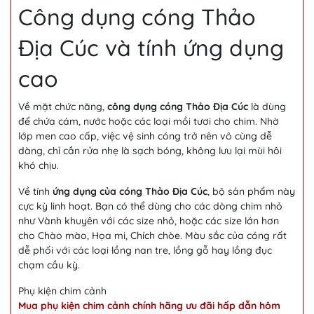
Công dụng cóng Thảo
Địa Cúc và tính ứng dụng
cao
Về mặt chức năng,
công dụng cóng Thảo Địa Cúc
là dùng
để chứa cám, nước hoặc các loại mồi tươi cho chim. Nhờ
lớp men cao cấp, việc vệ sinh cóng trở nên vô cùng dễ
dàng, chỉ cần rửa nhẹ là sạch bóng, không lưu lại mùi hôi
khó chịu.
Về tính
ứng dụng của cóng Thảo Địa Cúc
, bộ sản phẩm này
cực kỳ linh hoạt. Bạn có thể dùng cho các dòng chim nhỏ
như Vành khuyên với các size nhỏ, hoặc các size lớn hơn
cho Chào mào, Họa mi, Chích chòe. Màu sắc của cóng rất
dễ phối với các loại lồng nan tre, lồng gỗ hay lồng đục
chạm cầu kỳ.
Phụ kiện chim cảnh
Mua phụ kiện chim cảnh chính hãng ưu đãi hấp dẫn hôm