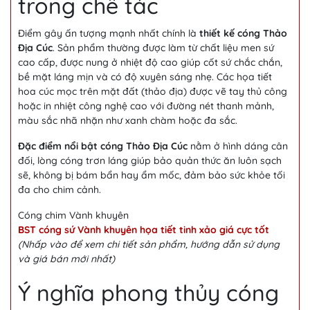
trong chế tác
Điểm gây ấn tượng mạnh nhất chính là
thiết kế cóng Thảo
Địa Cúc
. Sản phẩm thường được làm từ chất liệu men sứ
cao cấp, được nung ở nhiệt độ cao giúp cốt sứ chắc chắn,
bề mặt láng mịn và có độ xuyên sáng nhẹ. Các họa tiết
hoa cúc mọc trên mặt đất (thảo địa) được vẽ tay thủ công
hoặc in nhiệt công nghệ cao với đường nét thanh mảnh,
màu sắc nhã nhặn như xanh chàm hoặc đa sắc.
Đặc điểm nổi bật cóng Thảo Địa Cúc
nằm ở hình dáng cân
đối, lòng cóng trơn láng giúp bảo quản thức ăn luôn sạch
sẽ, không bị bám bẩn hay ẩm mốc, đảm bảo sức khỏe tối
đa cho chim cảnh.
Cóng chim Vành khuyên
BST cóng sứ Vành khuyên họa tiết tinh xảo giá cực tốt
(Nhấp vào để xem chi tiết sản phẩm, hướng dẫn sử dụng
và giá bán mới nhất)
Ý nghĩa phong thủy cóng