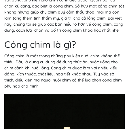
vật dụng, phụ kiện cho chim cảnh đều được người nuôi lựa
chọn kỹ càng, đặc biệt là cóng chim. Sở hữu một cóng chim tốt
không những giúp chú chim quý cảm thấy thoải mái mà còn
làm tăng thêm tính thẩm mỹ, giá trị cho cả lồng chim. Bài viết
này, chúng tôi sẽ giúp các bạn hiểu rõ hơn về cóng chim, công
dụng, cách lựa chọn và bố trí cóng chim khoa học nhất nhé!
Cóng chim là gì?
Cóng chim là một trong những phụ kiện nuôi chim không thể
thiếu. Đây là dụng cụ dùng để đựng thức ăn, nước uống cho
chim cảnh khi nuôi lồng. Cóng chim được làm với nhiều kiểu
dáng, kích thước, chất liệu, họa tiết khác nhau. Tùy vào sở
thích, điều kiện mà người nuôi chim có thể lựa chọn cóng chim
phù hợp cho mình.