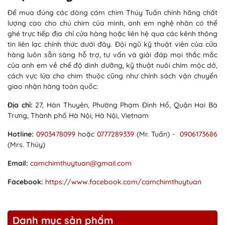
Để mua đúng các dòng cám chim Thúy Tuấn chính hãng chất
lượng cao cho chú chim của mình, anh em nghệ nhân có thể
ghé trực tiếp địa chỉ cửa hàng hoặc liên hệ qua các kênh thông
tin liên lạc chính thức dưới đây. Đội ngũ kỹ thuật viên của cửa
hàng luôn sẵn sàng hỗ trợ, tư vấn và giải đáp mọi thắc mắc
của anh em về chế độ dinh dưỡng, kỹ thuật nuôi chim mộc dở,
cách vực lửa cho chim thuộc cũng như chính sách vận chuyển
giao nhận hàng toàn quốc:
Địa chỉ:
27, Hàn Thuyên, Phường Phạm Đình Hổ, Quận Hai Bà
Trưng, Thành phố Hà Nội, Hà Nội, Vietnam
Hotline:
0903478099
hoặc
0777289339
(Mr. Tuấn) -
0906173686
(Mrs. Thúy)
Email:
camchimthuytuan@gmail.com
Facebook:
https://www.facebook.com/camchimthuytuan
Danh mục sản phẩm