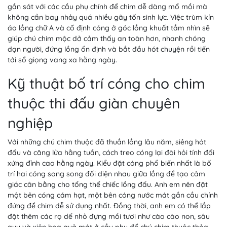
gần sát với các cầu phụ chính để chim dễ dàng mổ mồi mà
không cần bay nhảy quá nhiều gây tốn sinh lực. Việc trùm kín
áo lồng chữ A và cố định cóng ở góc lồng khuất tầm nhìn sẽ
giúp chú chim mộc dở cảm thấy an toàn hơn, nhanh chóng
dạn người, đứng lồng ổn định và bắt đầu hót chuyện rồi tiến
tới sổ giọng vang xa hằng ngày.
Kỹ thuật bố trí cóng cho chim
thuộc thi đấu giàn chuyên
nghiệp
Với những chú chim thuộc đã thuần lồng lâu năm, siêng hót
đấu và căng lửa hằng tuần, cách treo cóng lại đòi hỏi tính đối
xứng đỉnh cao hằng ngày. Kiểu đặt cóng phổ biến nhất là bố
trí hai cóng song song đối diện nhau giữa lồng để tạo cảm
giác cân bằng cho tổng thể chiếc lồng đấu. Anh em nên đặt
một bên cóng cám hạt, một bên cóng nước mát gần cầu chính
đứng để chim dễ sử dụng nhất. Đồng thời, anh em có thể lắp
đặt thêm các rọ dế nhỏ đựng mồi tươi như cào cào non, sâu