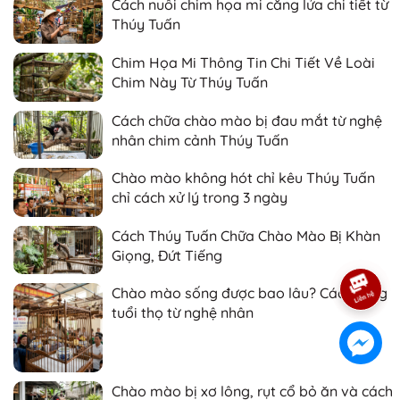
Cách nuôi chim họa mi căng lửa chi tiết từ
Thúy Tuấn
Chim Họa Mi Thông Tin Chi Tiết Về Loài
Chim Này Từ Thúy Tuấn
Cách chữa chào mào bị đau mắt từ nghệ
nhân chim cảnh Thúy Tuấn
Chào mào không hót chỉ kêu Thúy Tuấn
chỉ cách xử lý trong 3 ngày
Cách Thúy Tuấn Chữa Chào Mào Bị Khàn
Giọng, Đứt Tiếng
Chào mào sống được bao lâu? Cách tăng
tuổi thọ từ nghệ nhân
Chào mào bị xơ lông, rụt cổ bỏ ăn và cách