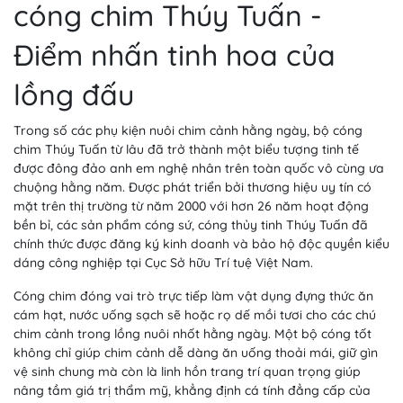
cóng chim Thúy Tuấn -
Điểm nhấn tinh hoa của
lồng đấu
Trong số các phụ kiện nuôi chim cảnh hằng ngày, bộ cóng
chim Thúy Tuấn từ lâu đã trở thành một biểu tượng tinh tế
được đông đảo anh em nghệ nhân trên toàn quốc vô cùng ưa
chuộng hằng năm. Được phát triển bởi thương hiệu uy tín có
mặt trên thị trường từ năm 2000 với hơn 26 năm hoạt động
bền bỉ, các sản phẩm cóng sứ, cóng thủy tinh Thúy Tuấn đã
chính thức được đăng ký kinh doanh và bảo hộ độc quyền kiểu
dáng công nghiệp tại Cục Sở hữu Trí tuệ Việt Nam.
Cóng chim đóng vai trò trực tiếp làm vật dụng đựng thức ăn
cám hạt, nước uống sạch sẽ hoặc rọ dế mồi tươi cho các chú
chim cảnh trong lồng nuôi nhốt hằng ngày. Một bộ cóng tốt
không chỉ giúp chim cảnh dễ dàng ăn uống thoải mái, giữ gìn
vệ sinh chung mà còn là linh hồn trang trí quan trọng giúp
nâng tầm giá trị thẩm mỹ, khẳng định cá tính đẳng cấp của