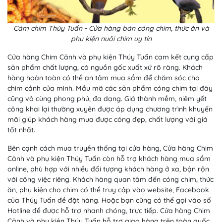
Cám chim Thúy Tuấn - Cửa hàng bán cóng chim, thức ăn và
phụ kiện nuôi chim uy tín
Cửa hàng Chim Cảnh và phụ kiện Thúy Tuấn cam kết cung cấp
sản phẩm chất lượng, có nguồn gốc xuất xứ rõ ràng. Khách
hàng hoàn toàn có thể an tâm mua sắm để chăm sóc cho
chim cảnh của mình. Mẫu mã các sản phẩm cóng chim tại đây
cũng vô cùng phong phú, đa dạng. Giá thành mềm, niêm yết
công khai lại thường xuyên được áp dụng chương trình khuyến
mãi giúp khách hàng mua được cóng đẹp, chất lượng với giá
tốt nhất.
Bên cạnh cách mua truyền thống tại cửa hàng, Cửa hàng Chim
Cảnh và phụ kiện Thúy Tuấn còn hỗ trợ khách hàng mua sắm
online, phù hợp với nhiều đối tượng khách hàng ở xa, bận rộn
với công việc riêng. Khách hàng quan tâm đến cóng chim, thức
ăn, phụ kiện cho chim có thể truy cập vào website, Facebook
của Thúy Tuấn đề đặt hàng. Hoặc bạn cũng có thể gọi vào số
Hotline để được hỗ trợ nhanh chóng, trực tiếp. Cửa hàng Chim
Cảnh và phụ kiện Thúy Tuấn hỗ trợ giao hàng trên toàn quốc