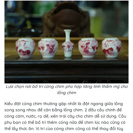
Lựa chọn nơi bố trí cóng chim phù hợp tăng tính thẩm mỹ cho
lồng chim
Kiểu đặt cóng chim thường gặp nhất là đặt ngang giữa lồng
song song nhau để cân bằng lồng chim. 2 đầu cầu chính để
cóng cám, nước, rọ dế, xiên trái cây cho chim dễ sử dụng. Cầu
phụ bạn có thể bố trí thêm cóng nữa để chim lúc nào cũng có
thể lấy thức ăn. Vị trí của cóng chim cũng có thể thay đổi tùy