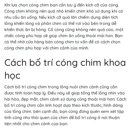
Khi lựa chọn cóng chim bạn cần lưu ý đến kích cỡ của cóng.
Cóng chim không nên quá nhỏ khiến chim khó sử dụng khi có
nhu cầu ăn uống. Nếu kích cỡ quá lớn chiếm dụng diện tích
lồng khiến lông và phân chim có thể rơi vào bên trong dễ
khiến thức ăn bị hỏng. Cổ cóng cũng không nên quá cao, một
chiếc cóng phù hợp sẽ giúp chim ăn uống thoải mái hơn. Bạn
có thể nhờ cửa hàng bán cóng chim tư vấn để có cách chọn
cóng chim phù hợp với chim cảnh của mình.
Cách bố trí cóng chim khoa
học
Cách bố trí cóng chim trong lồng nuôi chim cảnh cũng cần
được tính toán hợp lý. Điều này sẽ giúp tổng thể lồng nhìn vào
hài hòa, đẹp mắt, chim cảnh sử dụng cũng thoải mái hơn. Cách
bố trí cóng chim cần linh hoạt dựa theo kích thước, hình dáng
của lồng chim. bên cạnh đó, bạn cũng đừng quên xem xét tập
tính cũng như thói quen của chim để bố trí cóng ở nơi thuận
tiện nhất cho chim cảnh của bạn.