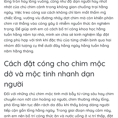
lồng tròn hay lồng vuông, cũng như độ dạn người hay nhút
nhát của chú chim cảnh trong không gian chuồng trại hằng
ngày. Việc treo cóng sai cách không chỉ làm mất thẩm mỹ
chiếc lồng, vướng víu đường nhảy dợt chim mà còn khiến phân
chim rơi thẳng vào cóng gây ô nhiễm nguồn thức ăn nghiêm
trọng. Để giúp anh em có cách bố trí cóng khoa học hằng
tuần hằng năm tại nhà, mình xin chia sẻ kinh nghiệm lắp đặt
cóng phù hợp với tính khí đặc thù của từng chiến binh qua hai
nhóm đối tượng cụ thể dưới đây hằng ngày hằng tuần hằng
năm hằng tháng.
Cách đặt cóng cho chim mộc
dở và mộc tinh nhanh dạn
người
Đối với những chú chim mộc tinh mới bẫy từ rừng sâu hay chim
chuyền non nớt còn hoảng sợ người, chim thường nhảy lồng,
phá lồng liên tục đến rách da đầu khi thấy bóng dáng người
tiếp cận gần lồng hằng ngày. Trong giai đoạn nhạy cảm này,
anh em nên bố trí cóng thức ăn và nước uống ở vị trí thấp, đặt