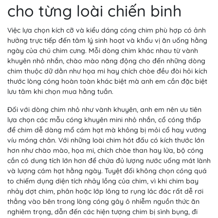
cho từng loài chiến binh
Việc lựa chọn kích cỡ và kiểu dáng cóng chim phù hợp có ảnh
hưởng trực tiếp đến tâm lý sinh hoạt và khẩu vị ăn uống hằng
ngày của chú chim cưng. Mỗi dòng chim khác nhau từ vành
khuyên nhỏ nhắn, chào mào năng động cho đến những dòng
chim thuộc dữ dằn như họa mi hay chích chòe đều đòi hỏi kích
thước lòng cóng hoàn toàn khác biệt mà anh em cần đặc biệt
lưu tâm khi chọn mua hằng tuần.
Đối với dòng chim nhỏ như vành khuyên, anh em nên ưu tiên
lựa chọn các mẫu cóng khuyên mini nhỏ nhắn, cổ cóng thấp
để chim dễ dàng mổ cám hạt mà không bị mỏi cổ hay vướng
víu móng chân. Với những loài chim hót đấu có kích thước lớn
hơn như chào mào, họa mi, chích chòe than hay lửa, bộ cóng
cần có dung tích lớn hơn để chứa đủ lượng nước uống mát lành
và lượng cám hạt hằng ngày. Tuyệt đối không chọn cóng quá
to chiếm dụng diện tích nhảy lồng của chim, vì khi chim bay
nhảy dợt chim, phân hoặc lớp lông tơ rụng lác đác rất dễ rơi
thẳng vào bên trong lòng cóng gây ô nhiễm nguồn thức ăn
nghiêm trọng, dẫn đến các hiện tượng chim bị sình bụng, đi