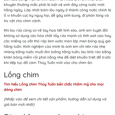
khuyên thường mắc phải là lười vệ sinh đáy cóng nước mát
hằng ngày. Lớp nhớt bám lâu ngày ở thành cóng nước chính là
ổ vi khuẩn cực kỳ nguy hại, dễ gây sình bụng, đi phân lỏng và
ho vặt cho chim cảnh.
Khi lau rửa cóng sứ vẽ tay họa tiết tinh xảo, anh em tuyệt đối
không sử dụng các hóa chất tẩy rửa mạnh có tính axit cao hay
các miếng cọ sắt thô ráp làm xước mòn lớp men bóng quý giá
hằng tuần. Kinh nghiệm của mình là anh em chỉ nên rửa nhẹ
nhàng bằng nước muối ấm loãng hằng tuần, lau khô ráo bằng
khăn bông mềm rồi phơi nắng nhẹ để diệt khuẩn triệt để trước
khi tiếp tục đổ cám Thúy Tuấn mới vào cho chim ăn.
Lồng chim
Tìm hiểu Lồng chim Thúy Tuấn bền chắc thẩm mỹ cho mọi
dáng chim
(Nhấp vào để xem chi tiết sản phẩm, hướng dẫn sử dụng và
giá bán mới nhất)