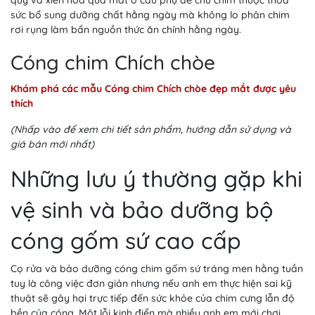
quy và xiên hoa quả mát ở cầu phụ để chú chim thuộc thỏa
sức bổ sung dưỡng chất hằng ngày mà không lo phân chim
rơi rụng làm bẩn nguồn thức ăn chính hằng ngày.
Cóng chim Chích chòe
Khám phá các mẫu Cóng chim Chích chòe đẹp mắt được yêu
thích
(Nhấp vào để xem chi tiết sản phẩm, hướng dẫn sử dụng và
giá bán mới nhất)
Những lưu ý thường gặp khi
vệ sinh và bảo dưỡng bộ
cóng gốm sứ cao cấp
Cọ rửa và bảo dưỡng cóng chim gốm sứ tráng men hằng tuần
tuy là công việc đơn giản nhưng nếu anh em thực hiện sai kỹ
thuật sẽ gây hại trực tiếp đến sức khỏe của chim cưng lẫn độ
bền của cóng. Một lỗi kinh điển mà nhiều anh em mới chơi