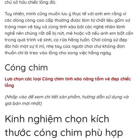
chủ sở hữu chiếc lồng đó.
Tuy nhiên, mình cũng muốn lưu ý thực tế với anh em rằng vì
các dòng cóng cao cấp thường được làm từ chất liệu gốm sứ
tráng men vẽ tay vô cùng tinh xảo bởi các nghệ nhân lành
nghề nên chúng rất dễ bị nứt, mẻ hoặc vỡ nếu anh em bất cẩn
trong quá trình vệ sinh, cọ rửa hằng tuần. Chơi cóng sứ đẹp
đòi hỏi một sự tỉ mỉ, nhẹ tay của người chơi chứ không đơn
thuần chỉ là treo vào lồng cho xong việc hằng ngày.
Cóng chim
Lựa chọn các loại Cóng chim tinh xảo nâng tầm vẻ đẹp chiếc
lồng
(Nhấp vào để xem chi tiết sản phẩm, hướng dẫn sử dụng và
giá bán mới nhất)
Kinh nghiệm chọn kích
thước cóng chim phù hợp