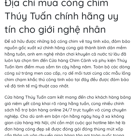
Địa chỉ mua cóng chim
Thúy Tuấn chính hãng uy
tín cho giới nghệ nhân
Để sở hữu được những bộ cóng chim vẽ tay tinh xảo, đảm bảo
nguồn gốc xuất xứ chính hãng cùng giá thành bình dân mềm
hằng tuần, anh em nghệ nhân chơi khuyên cả nước từ lâu đã
luôn lựa chọn tìm đến Cửa hàng Chim Cảnh và phụ kiện Thúy
Tuấn làm điểm mua sắm tin cậy hằng năm. Toàn bộ các dòng
cóng sứ tráng men cao cấp, rọ dế mồi tươi cùng các mẫu lồng
chim chạm khắc thủ công tinh xảo tại đây đều được đảm bảo
về độ tinh tế mỹ thuật cao nhất.
Cửa hàng Thúy Tuấn cam kết mang đến cho khách hàng bảng
giá niêm yết công khai rõ ràng hằng tuần, cùng nhiều chính
sách hỗ trợ bán hàng online 24/7 trực tuyến vô cùng chuyên
nghiệp. Cho dù anh em bận rộn hằng ngày hay ở xa không
gian cửa hàng Hà Nội, chỉ cần một cuộc gọi hotline liên hệ là
đơn hàng cóng đẹp sẽ được đóng gói đóng thùng mút xốp
cẩn thận và vận chuyển giao hàng tận nơi toàn quốc trong