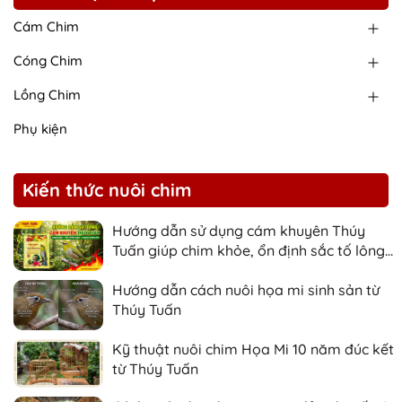
Cám Chim
Cóng Chim
Lồng Chim
Phụ kiện
Kiến thức nuôi chim
Hướng dẫn sử dụng cám khuyên Thúy
Tuấn giúp chim khỏe, ổn định sắc tố lông
và nhanh căng lửa
Hướng dẫn cách nuôi họa mi sinh sản từ
Thúy Tuấn
Kỹ thuật nuôi chim Họa Mi 10 năm đúc kết
từ Thúy Tuấn